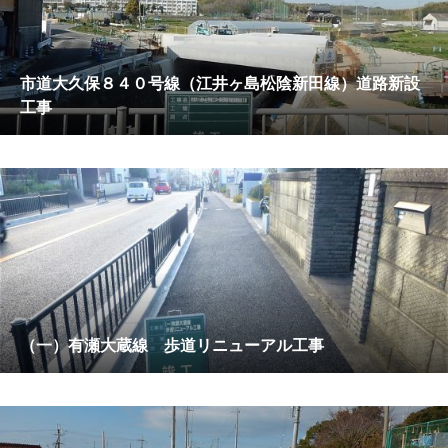
市道大久保８４０号線（江井ヶ島松陰新田線）道路新設
工事
（一）有瀬大蔵線 歩道リニューアル工事