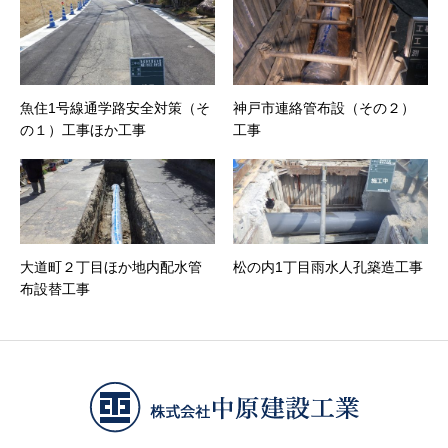
魚住1号線通学路安全対策（そ
神戸市連絡管布設（その２）
の１）工事ほか工事
工事
大道町２丁目ほか地内配水管
松の内1丁目雨水人孔築造工事
布設替工事