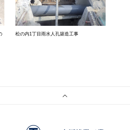
の
松の内1丁目雨水人孔築造工事