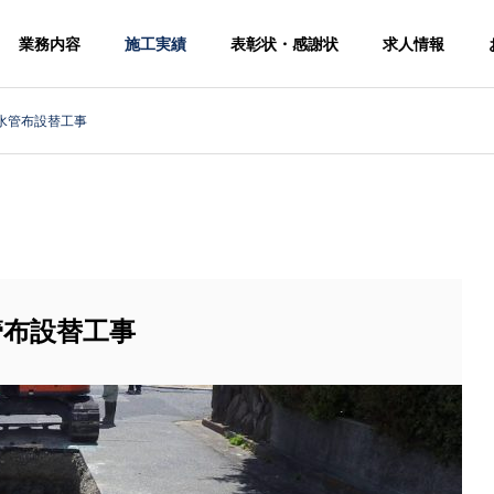
業務内容
施工実績
表彰状・感謝状
求人情報
水管布設替工事
管布設替工事