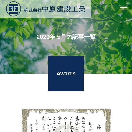
2
0
2
0
年
5
月
の
記
事
一
覧
Awards